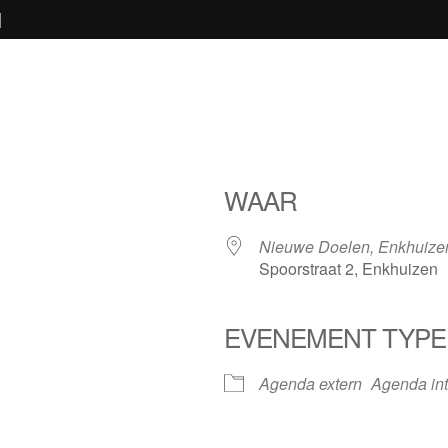
N
WAAR
Nieuwe Doelen, Enkhuize
Spoorstraat 2, Enkhuizen
EVENEMENT TYPE
iCalendar
Office 365
Agenda extern
Agenda int